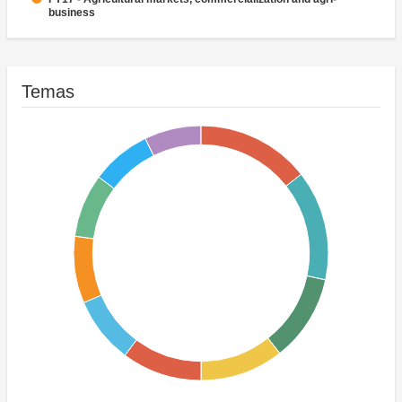
business
FY17 - Health
FY17 - Banking Institutions
FY17 - Mining
Temas